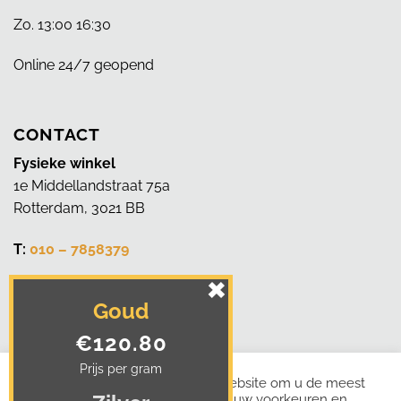
Zo. 13:00 16:30
Online 24/7 geopend
CONTACT
Fysieke winkel
1e Middellandstraat 75a
Rotterdam, 3021 BB
T:
010 – 7858379
Whatsapp:
0644125454
Goud
E:
juwelierjacobs@gmail.com
€120.80
Prijs per gram
We gebruiken cookies op onze website om u de meest
relevante ervaring te bieden door uw voorkeuren en